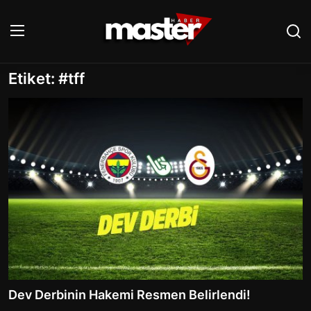
Etiket: #tff
Giriş
Kayıt Ol
ANASAYFA
İLETİŞİM
GÜNDEM
EKONOMİ
POLİTİKA
DÜNYA
Dev Derbinin Hakemi Resmen Belirlendi!
MAGAZİN