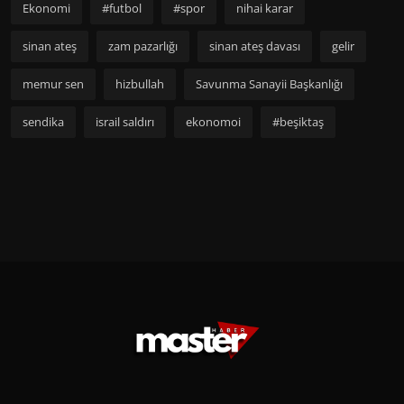
Ekonomi
#futbol
#spor
nihai karar
sinan ateş
zam pazarlığı
sinan ateş davası
gelir
memur sen
hizbullah
Savunma Sanayii Başkanlığı
sendika
israil saldırı
ekonomoi
#beşiktaş