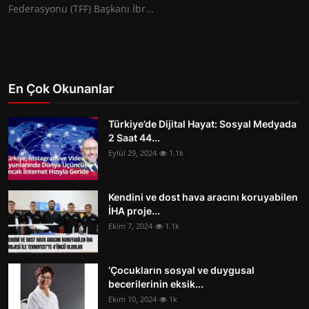
Federasyonu (TFF) Başkanı İbr...
En Çok Okunanlar
Türkiye’de Dijital Hayat: Sosyal Medyada
2 Saat 44...
Eylül 29, 2024
1.1k
Kendini ve dost hava aracını koruyabilen
İHA proje...
Ekim 7, 2024
1.1k
‘Çocukların sosyal ve duygusal
becerilerinin eksik...
Ekim 10, 2024
1k