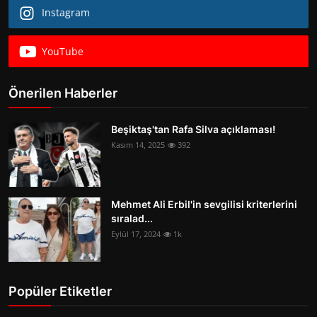
Instagram
YouTube
Önerilen Haberler
Beşiktaş'tan Rafa Silva açıklaması!
Kasım 14, 2025
392
Mehmet Ali Erbil'in sevgilisi kriterlerini
sıralad...
Eylül 17, 2024
1k
Popüler Etiketler