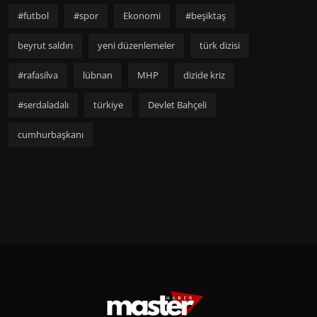
#futbol
#spor
Ekonomi
#beşiktaş
beyrut saldırı
yeni düzenlemeler
türk dizisi
#rafasilva
lübnan
MHP
dizide kriz
#serdaladalı
türkiye
Devlet Bahçeli
cumhurbaşkanı