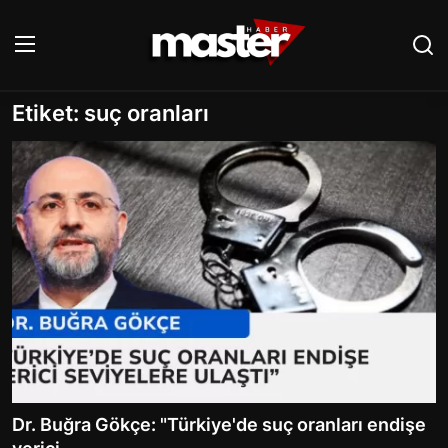
Etiket: suç oranları
Giriş
Kayıt Ol
ANASAYFA
İLETİŞİM
GÜNDEM
EKONOMİ
POLİTİKA
DÜNYA
Dr. Buğra Gökçe: "Türkiye'de suç oranları endişe
MAGAZİN