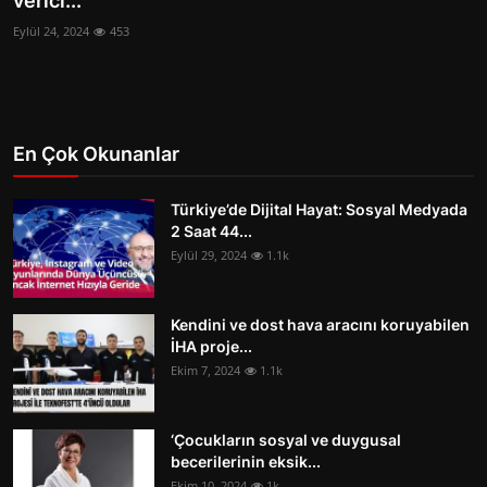
verici...
SAĞLIK
Eylül 24, 2024
453
EĞİTİM
SPOR
En Çok Okunanlar
GALERİ
Türkiye’de Dijital Hayat: Sosyal Medyada
2 Saat 44...
Eylül 29, 2024
1.1k
Kendini ve dost hava aracını koruyabilen
İHA proje...
Ekim 7, 2024
1.1k
‘Çocukların sosyal ve duygusal
becerilerinin eksik...
Ekim 10, 2024
1k