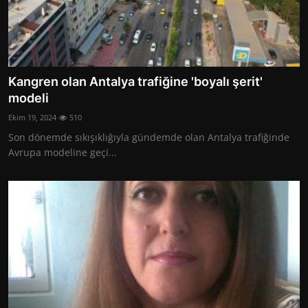
Kangren olan Antalya trafiğine 'boyalı şerit'
modeli
Ekim 19, 2024
510
Son dönemde sıkışıklığıyla gündemde olan Antalya trafiğinde
Avrupa modeline geçi...