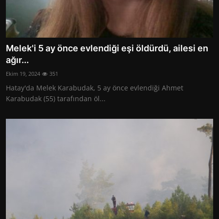
Melek'i 5 ay önce evlendiği eşi öldürdü, ailesi en
ağır...
Ekim 19, 2024
351
Hatay'da Melek Karabudak, 5 ay önce evlendiği Ahmet
Karabudak (55) tarafından öl...