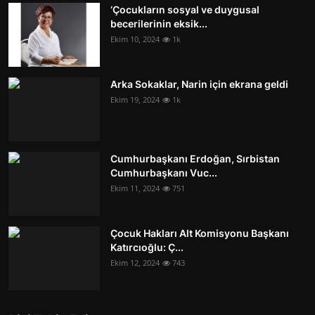
‘Çocukların sosyal ve duygusal
becerilerinin eksik...
Ekim 10, 2024
1k
Arka Sokaklar, Narin için ekrana geldi
Ekim 19, 2024
1k
Cumhurbaşkanı Erdoğan, Sırbistan
Cumhurbaşkanı Vuc...
Ekim 11, 2024
751
Çocuk Hakları Alt Komisyonu Başkanı
Katırcıoğlu: Ç...
Ekim 12, 2024
743