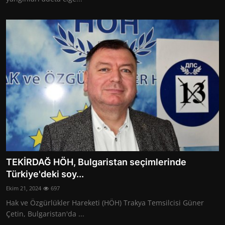
TEKİRDAĞ HÖH, Bulgaristan seçimlerinde
Türkiye'deki soy...
Ekim 21, 2024
697
Hak ve Özgürlükler Hareketi (HÖH) Trakya Temsilcisi Güner
Çetin, Bulgaristan'da ...