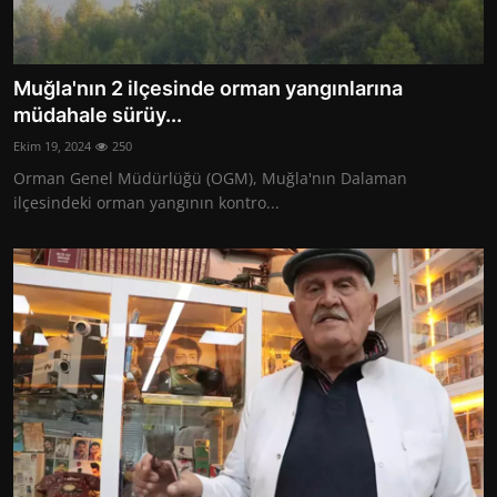
Muğla'nın 2 ilçesinde orman yangınlarına
müdahale sürüy...
Ekim 19, 2024
250
Orman Genel Müdürlüğü (OGM), Muğla'nın Dalaman
ilçesindeki orman yangının kontro...