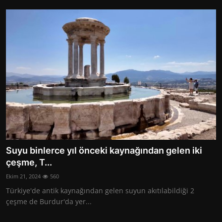
Suyu binlerce yıl önceki kaynağından gelen iki
çeşme, T...
Ekim 21, 2024
560
Türkiye'de antik kaynağından gelen suyun akıtılabildiği 2
çeşme de Burdur'da yer...