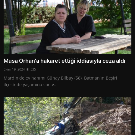
Musa Orhan'a hakaret ettiği iddiasıyla ceza aldı
Ekim 19, 2024
535
Mardin'de ev hanımı Günay Bilbay (58), Batman'ın Beşiri
ilçesinde yaşamına son v...