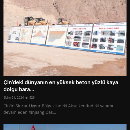
Çin’deki dünyanın en yüksek beton yüzlü kaya
dolgu bara...
Ekim 21, 2024
529
Çin'in Sincar Uygur Bölgesi’ndeki Aksu kentindeki yapımı
devam eden Xinjiang Das...