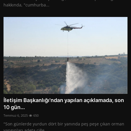
hakkında, "cumhurba...
İletişim Başkanlığı'ndan yapılan açıklamada, son
10 gün...
Temmuz 6, 2025
650
"Son günlerde yurdun dört bir yanında peş peşe çıkan orman
yangınları adeta ciğe...