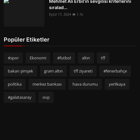
Mehmet Ali Erbil'in sevgilisi kriterlerini
sıralad...
Eylül 17, 2024
1.1k
Popüler Etiketler
#spor
Ekonomi
#futbol
altın
tff
bakan şimşek
gram altın
tff ziyareti
#fenerbahçe
politika
merkez bankası
hava durumu
yerlikaya
#galatasaray
ovp