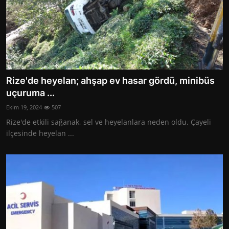
Rize'de heyelan; ahşap ev hasar gördü, minibüs
uçuruma ...
Ekim 19, 2024
507
Rize'de etkili sağanak, sel ve heyelanlara neden oldu. Çayeli
ilçesinde heyelan ...