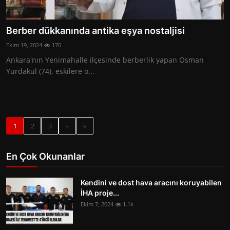
Berber dükkanında antika eşya nostaljisi
Ekim 19, 2024
170
Ankara'nın Yenimahalle ilçesinde berberlik yapan Osman
Yurdakul (74), eskilere o...
1
2
3
›
»
En Çok Okunanlar
Kendini ve dost hava aracını koruyabilen
İHA proje...
Ekim 7, 2024
1.1k