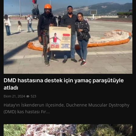
DMD hastasına destek için yamaç paraşütüyle
atladı
Ekim 21, 2024
523
Hatay'ın İskenderun ilçesinde, Duchenne Muscular Dystrophy
(DMD) kas hastası Fır...