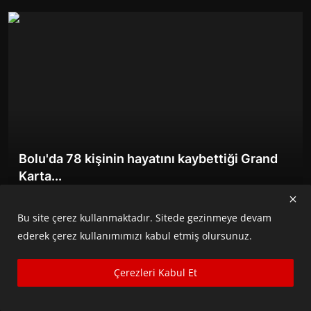
SAĞLIK
EĞİTİM
SPOR
GALERİ
Bolu'da 78 kişinin hayatını kaybettiği Grand
Karta...
Ekim 31, 2025
462
Bu site çerez kullanmaktadır. Sitede gezinmeye devam
ederek çerez kullanımımızı kabul etmiş olursunuz.
Çerezleri Kabul Et